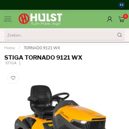
9.2
0
MENU
Home
/
TORNADO 9121 WX
STIGA TORNADO 9121 WX
 STIGA