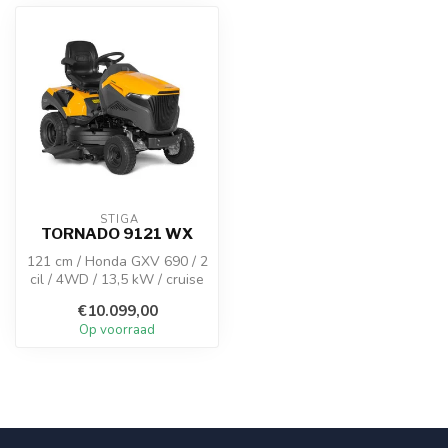
 STIGA
TORNADO 9121 WX
121 cm / Honda GXV 690 / 2
cil / 4WD / 13,5 kW / cruise
control / slim display
€10.099,00
Op voorraad