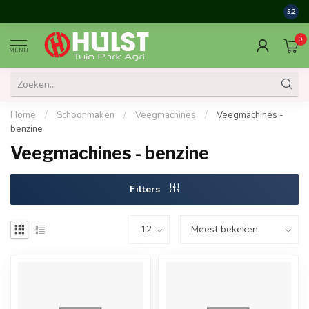
9.2
0
MENU
Home
/
Schoonmaken
/
Veegmachines
/
Veegmachines -
benzine
Veegmachines - benzine
Filters