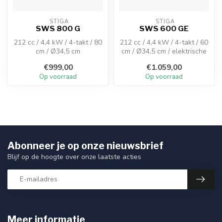
 STIGA
 STIGA
SWS 800 G
SWS 600 GE
212 cc / 4,4 kW / 4-takt / 80
212 cc / 4,4 kW / 4-takt / 60
cm / Ø34,5 cm
cm / Ø34,5 cm / elektrische
start / LED koplampen
€999,00
€1.059,00
Op voorraad
Op voorraad
Abonneer je op onze nieuwsbrief
Blijf op de hoogte over onze laatste acties
Meer informatie