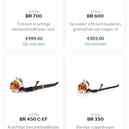
 STIHL
 STIHL
BR 700
BR 600
Extreem krachtige
Verwijder efficiënt bladeren,
benzinebladblazer voor
groenafval van hagen of
professionals
rommel op grote
€999,00
€959,00
oppervlakk...
Op voorraad
Op voorraad
 STIHL
 STIHL
BR 450 C-EF
BR 350
Krachtige benzinebladblazer
Stevige ruggedragen