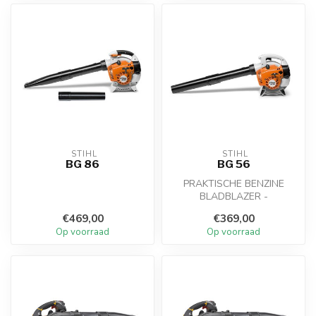
 STIHL
 STIHL
BG 86
BG 56
PRAKTISCHE BENZINE
BLADBLAZER -
Deze praktische benzine
€469,00
€369,00
bladblazer bevrijdt op...
Op voorraad
Op voorraad