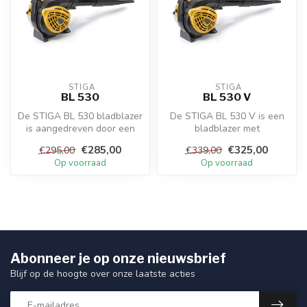
 STIGA
 STIGA
BL 530
BL 530 V
De STIGA BL 530 bladblazer
De STIGA BL 530 V is een
is aangedreven door een
bladblazer met
27.6 cc benzinemotor met
vonkontsteking die geschikt
€285,00
€325,00
€295,00
€339,00
0.8 ...
is voor alle...
Op voorraad
Op voorraad
Abonneer je op onze nieuwsbrief
Blijf op de hoogte over onze laatste acties