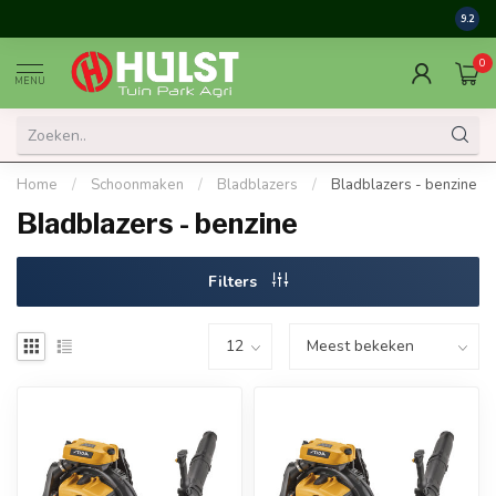
9.2
0
MENU
Home
/
Schoonmaken
/
Bladblazers
/
Bladblazers - benzine
Bladblazers - benzine
Filters