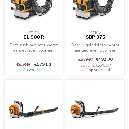
 STIGA
 STIGA
BL 980 R
SBP 375
Deze rugbladblazer wordt
Deze rugbladblazer wordt
aangedreven door een
aangedreven door een
motor van 75,6 cc met
motor van 75,6 cc met
€492,00
€559,00
vonkontsteki...
vonkontsteki...
€579,00
€659,00
Stukprijs: €559,00 /
Op voorraad
Niet op voorraad