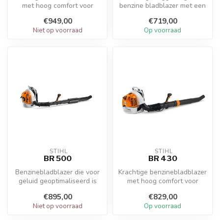
met hoog comfort voor
benzine bladblazer met een
professionals
2-Mix-motor met een lage
€949,00
€719,00
uitstoot...
Niet op voorraad
Op voorraad
 STIHL
 STIHL
BR 500
BR 430
Benzinebladblazer die voor
Krachtige benzinebladblazer
geluid geoptimaliseerd is
met hoog comfort voor
met 4-MIX®-motor en
professionals
€895,00
€829,00
geluidd...
Niet op voorraad
Op voorraad