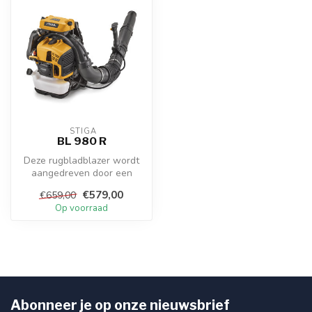
 STIGA
BL 980 R
Deze rugbladblazer wordt
aangedreven door een
motor van 75,6 cc met
€579,00
€659,00
vonkontsteki...
Op voorraad
Abonneer je op onze nieuwsbrief