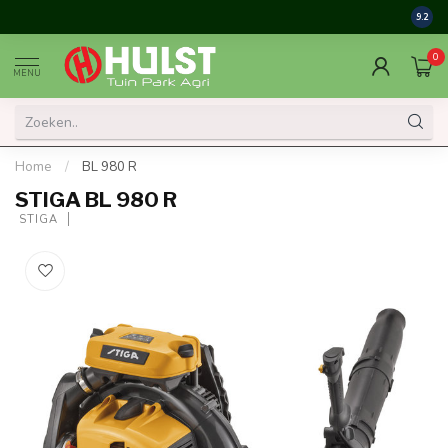
9.2
0
MENU
Home
/
BL 980 R
STIGA BL 980 R
 STIGA