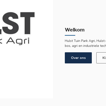
Welkom
Hulst Tuin Park Agri, Hulst d
bos, agri en industriele tec
Over ons
Kl