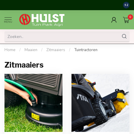
9.2
0
MENU
Home
/
Maaien
/
Zitmaaiers
/
Tuintractoren
Zitmaaiers