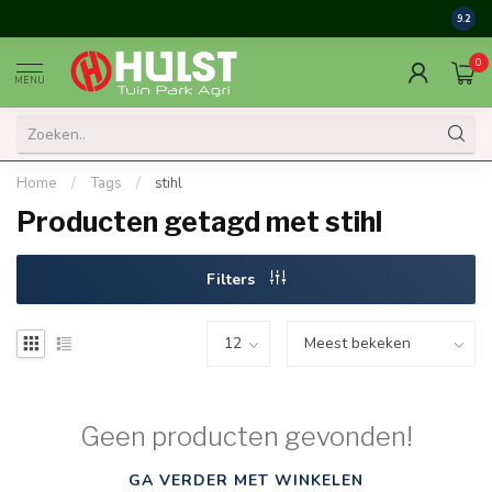
9.2
0
MENU
Home
/
Tags
/
stihl
Producten getagd met stihl
Filters
Geen producten gevonden!
GA VERDER MET WINKELEN