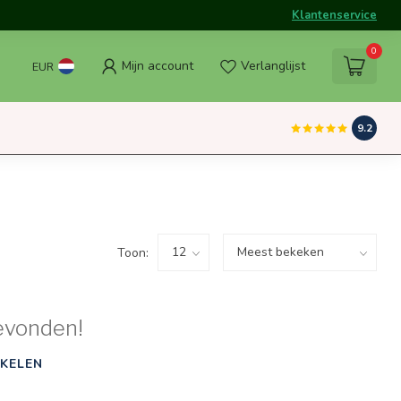
Klantenservice
0
Mijn account
Verlanglijst
EUR
9.2
Toon:
evonden!
KELEN