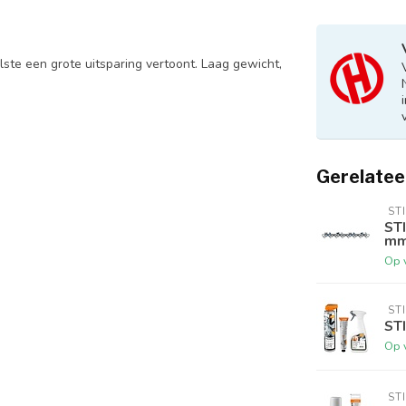
lste een grote uitsparing vertoont. Laag gewicht,
Gerelatee
 ST
STI
mm,
Op 
 ST
STI
Op 
 ST