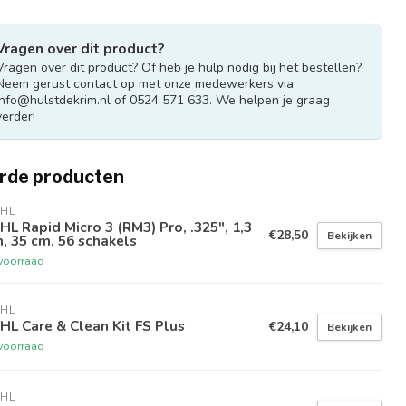
Vragen over dit product?
Vragen over dit product? Of heb je hulp nodig bij het bestellen?
Neem gerust contact op met onze medewerkers via
info@hulstdekrim.nl
of 0524 571 633. We helpen je graag
verder!
rde producten
IHL
HL Rapid Micro 3 (RM3) Pro, .325", 1,3
€28,50
Bekijken
 35 cm, 56 schakels
voorraad
IHL
HL Care & Clean Kit FS Plus
€24,10
Bekijken
voorraad
IHL