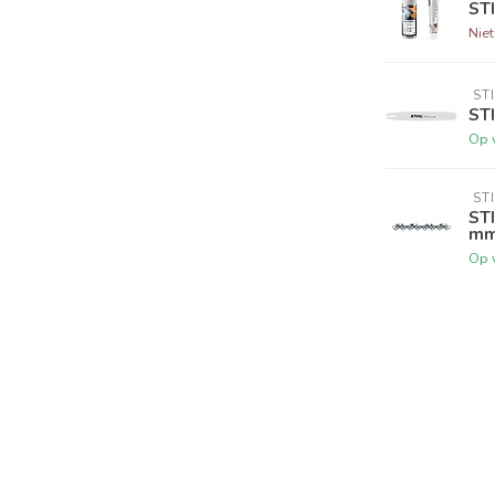
STI
Nie
 ST
STI
Op 
 ST
STI
mm,
Op 