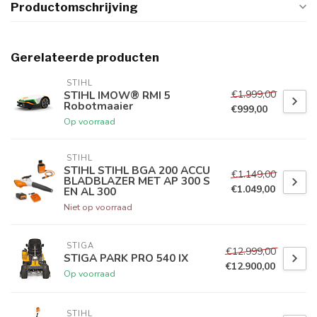
Productomschrijving
Gerelateerde producten
 STIHL
€1.999,00
STIHL IMOW® RMI 5
Robotmaaier
€999,00
Op voorraad
 STIHL
STIHL STIHL BGA 200 ACCU
€1.149,00
BLADBLAZER MET AP 300 S
€1.049,00
EN AL 300
Niet op voorraad
 STIGA
€12.999,00
STIGA PARK PRO 540 IX
€12.900,00
Op voorraad
 STIHL