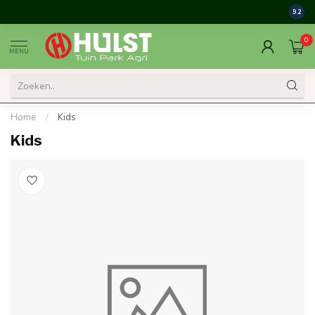
9.2
0
MENU
Home
/
Kids
Kids