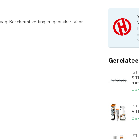
aag. Beschermt ketting en gebruiker. Voor
Gerelatee
 ST
STI
mm,
Op 
 ST
STI
Op 
 ST