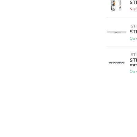
STI
Nie
 ST
STI
Op 
 ST
STI
mm,
Op 