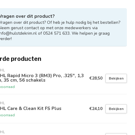
Vragen over dit product?
Vragen over dit product? Of heb je hulp nodig bij het bestellen?
Neem gerust contact op met onze medewerkers via
info@hulstdekrim.nl
of 0524 571 633. We helpen je graag
verder!
rde producten
IHL
HL Rapid Micro 3 (RM3) Pro, .325", 1,3
€28,50
Bekijken
 35 cm, 56 schakels
voorraad
IHL
HL Care & Clean Kit FS Plus
€24,10
Bekijken
voorraad
IHL