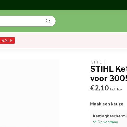
SALE
 STIHL
STIHL Ke
voor 300
€2,10
Incl. btw
Maak een keuze
Kettingbeschermi
Op voorraad