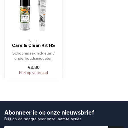
 STIHL
Care & Clean Kit HS
Schoonmaakmiddelen /
onderhoudsmiddelen
Onderhoud van STIHL
€9,80
heggenscharen en he...
Niet op voorraad
Abonneer je op onze nieuwsbrief
Blijf op de hoogte over onze laatste acties