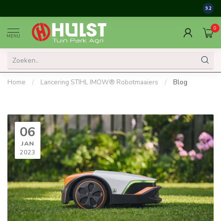
9.2
0
MENU
Home
/
Lancering STIHL IMOW® Robotmaaiers
/
Blog
06
JAN
2023