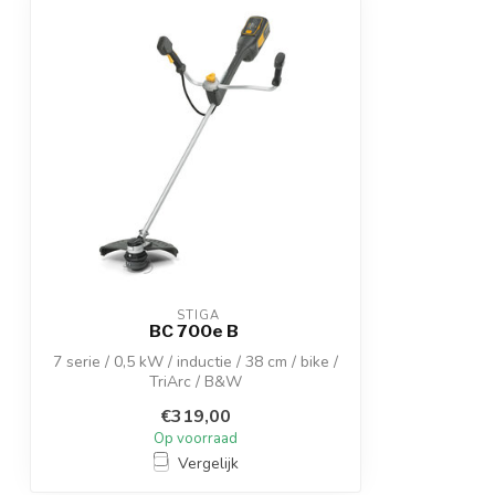
 STIGA
BC 700e B
7 serie / 0,5 kW / inductie / 38 cm / bike /
TriArc / B&W
€319,00
Op voorraad
Vergelijk