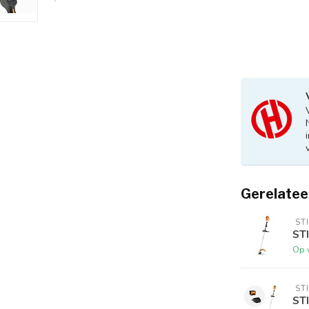
Gerelatee
 ST
ST
Op 
 ST
ST