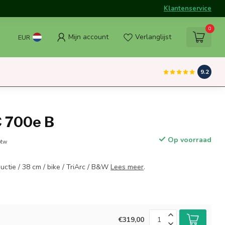
Klantenservice
0
Mijn account
Verlanglijst
EUR
9.2
C 700e B
Op voorraad
btw
ductie / 38 cm / bike / TriArc / B&W
Lees meer
.
€319,00