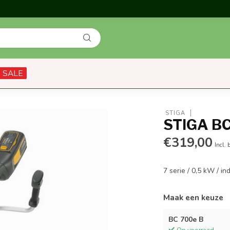
SALE
 STIGA
STIGA B
€319,00
Incl. 
7 serie / 0,5 kW / in
Maak een keuze
BC 700e B
Op voorraad