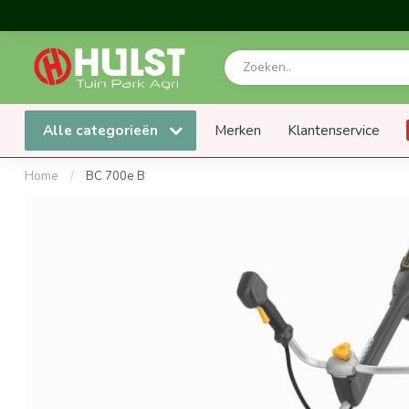
Alle categorieën
Merken
Klantenservice
Home
/
BC 700e B