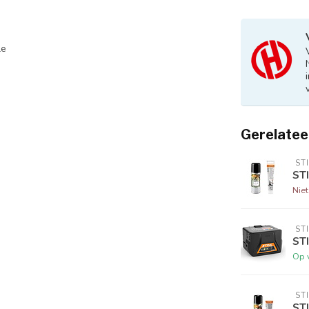
le
Gerelatee
 ST
STI
Nie
 ST
ST
Op 
 ST
STI