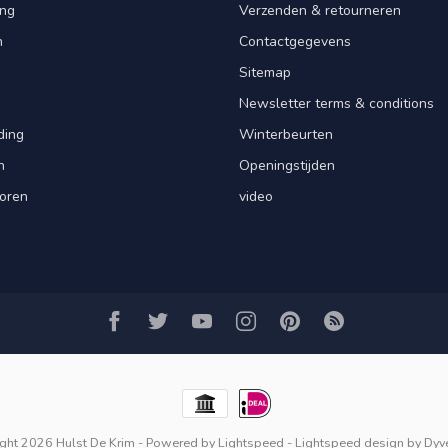
ng
Verzenden & retourneren
n
Contactgegevens
Sitemap
Newsletter terms & conditions
ding
Winterbeurten
n
Openingstijden
oren
video
ght 2026 Hulst De Krim
- Powered by
Lightspeed
-
Lightspeed design
by
Dyv