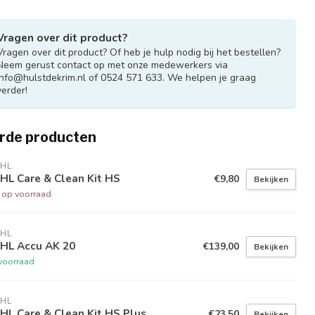
Vragen over dit product?
Vragen over dit product? Of heb je hulp nodig bij het bestellen?
Neem gerust contact op met onze medewerkers via
info@hulstdekrim.nl
of 0524 571 633. We helpen je graag
verder!
rde producten
IHL
HL Care & Clean Kit HS
€9,80
Bekijken
t op voorraad
IHL
IHL Accu AK 20
€139,00
Bekijken
voorraad
IHL
HL Care & Clean Kit HS Plus
€23,50
Bekijken