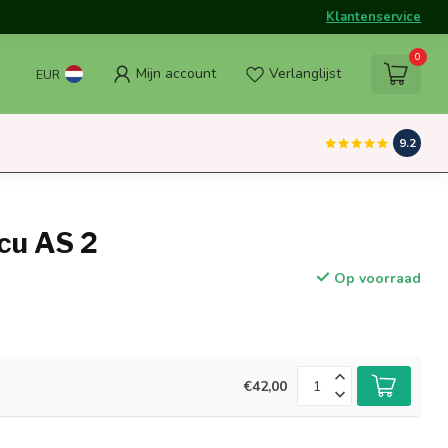
Klantenservice
0
Mijn account
Verlanglijst
EUR
9.2
cu AS 2
Op voorraad
€42,00