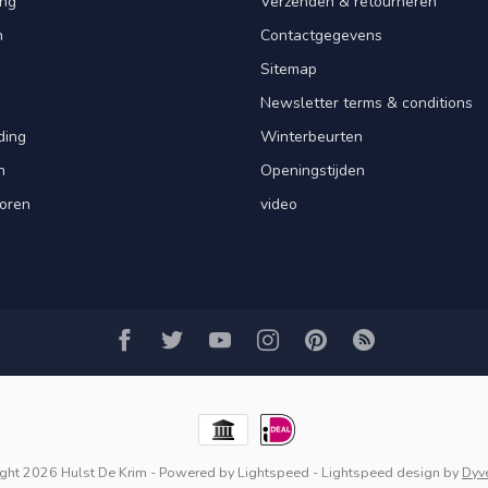
ng
Verzenden & retourneren
n
Contactgegevens
Sitemap
Newsletter terms & conditions
ding
Winterbeurten
n
Openingstijden
oren
video
ght 2026 Hulst De Krim
- Powered by
Lightspeed
-
Lightspeed design
by
Dyv